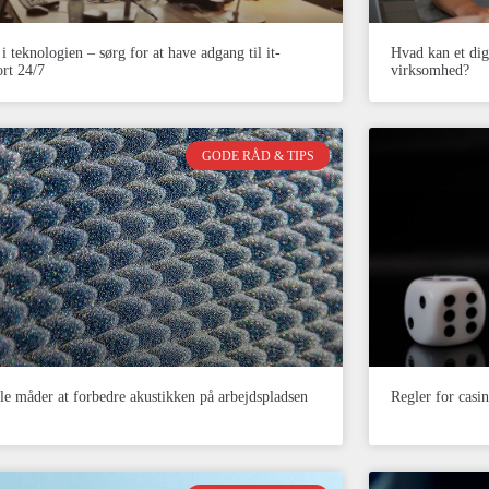
i teknologien – sørg for at have adgang til it-
Hvad kan et dig
rt 24/7
virksomhed?
GODE RÅD & TIPS
e måder at forbedre akustikken på arbejdspladsen
Regler for casin