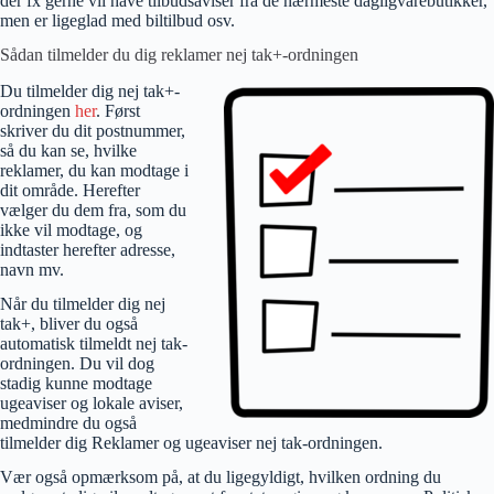
der fx gerne vil have tilbudsaviser fra de nærmeste dagligvarebutikker,
men er ligeglad med biltilbud osv.
Sådan tilmelder du dig reklamer nej tak+-ordningen
Du tilmelder dig nej tak+-
ordningen
her
. Først
skriver du dit postnummer,
så du kan se, hvilke
reklamer, du kan modtage i
dit område. Herefter
vælger du dem fra, som du
ikke vil modtage, og
indtaster herefter adresse,
navn mv.
Når du tilmelder dig nej
tak+, bliver du også
automatisk tilmeldt nej tak-
ordningen. Du vil dog
stadig kunne modtage
ugeaviser og lokale aviser,
medmindre du også
tilmelder dig Reklamer og ugeaviser nej tak-ordningen.
Vær også opmærksom på, at du ligegyldigt, hvilken ordning du