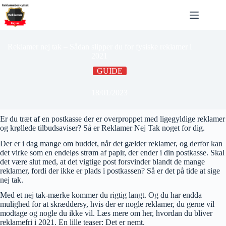
Fortsæt
til
indhold
Reklamer nej tak – Sådan slipper du for fysiske reklamer i
2021
GUIDE
18/01/2023
Er du træt af en postkasse der er overproppet med ligegyldige reklamer
og krøllede tilbudsaviser? Så er Reklamer Nej Tak noget for dig.
Der er i dag mange om buddet, når det gælder reklamer, og derfor kan
det virke som en endeløs strøm af papir, der ender i din postkasse. Skal
det være slut med, at det vigtige post forsvinder blandt de mange
reklamer, fordi der ikke er plads i postkassen? Så er det på tide at sige
nej tak.
Med et nej tak-mærke kommer du rigtig langt. Og du har endda
mulighed for at skræddersy, hvis der er nogle reklamer, du gerne vil
modtage og nogle du ikke vil. Læs mere om her, hvordan du bliver
reklamefri i 2021. En lille teaser: Det er nemt.