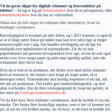
Vil du gerne slippe for digitale reklamer og henvendelser på
telefon?
– Så tag et kig på
Robinsonlisten
hvis du er privatperson, eller
reklamebeskyttelse
hvis du har en virksomhed.
Sådan kan du helt slippe for reklamer eller skræddersy, hvad du
modtager i postkassen
Bæredygtighed er kommet på alles læber, og i 2021 kommer vi også til
at se et langt større fokus på måder man kan leve uden lige så meget
ressourcespild som i dag. Det handler selvfølgelig om alt lige fra
madspild over tøjindustrien til rejsemarkedet. Får du en stak
papirreklamer ind gennem brevsprækken hver uge, så har du nok også
tænkt over, hvor meget papir og print man egentlig spilder, især når
reklamerne ikke bliver læst.
Hvis du er træt af en postkasse, der flyder over med trælse reklamer
lavet af ressourcer, der kunne være brugt på noget andet, så er
løsningen enkel. Virksomheder skal nemlig respektere et nej tak, når
det står på postkassen. Det kaldes god markedsføringsskik, og skal
altså overholdes. Har du flere tvivlsspørgsmål til, hvad der gælder, så
læs mere på
Forbrugerombudsmanden.dk
.
Vil du ikke have flere reklamer i postkassen, skal du bestille et nej tak-
mærke. Der findes flere forskellige mærker, som vi her vil komme ind
på, så når du ved hvilket mærke, du vil have, er det bare at bestille det.