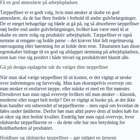
Få en god atmosfære på arbejdspladsen
Tæppefliser er et godt valg, hvis man ønsker at skabe en god
atmosfære, da de har flere fordele i forhold til andre gulvbelægninger.
De er meget behagelige og bløde at gå på, og så absorberer tæppefliser
støj bedre end andre gulvbelægninger, hvilket kan være med til at
skabe en mere rolig og produktiv arbejdsplads. Tæppefliser er også
nemme at rengøre og holde pæne – det kræver blot lidt regelmæssig
støvsugning eller børstning for at holde dem rene. Tilsammen kan disse
egenskaber bidrage til en god og afslappet stemning på arbejdspladsen,
som kan vise sig positivt i både trivsel og produktivitet blandt alle.
Gå på design-opdagelse når du vælger dine tæppefliser
Når man skal vælge tæppefliser til sit kontor, er det vigtigt at tænke
over indretningen og farvevalg. Man kan eksempelvis overveje om
man ønsker et ensfarvet tæppe, eller måske et med en flot mønster.
Derudover kan man også overveje hvilken stil man ønsker – klassisk,
moderne eller noget helt tredje? Det er vigtigt at huske på, at det ikke
kun handler om udseendet af tæppefliserne – men også om hvordan de
føles under fødderne. Derfor bør man altid prøve dem af inden køb for
at sikre sig den bedste kvalitet. Endelig bør man også overveje, hvor
slidstærke tæppefliserne er – da dette ofte har stor betydning for
holdbarheden af produktet.
Holdbare og slidstærke tæppefliser – gør miljøet en tjeneste