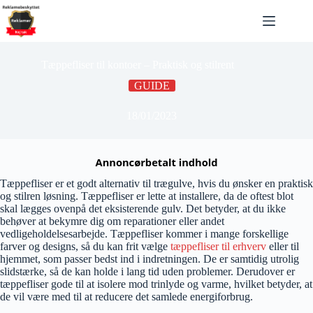
Fortsæt
til
indhold
Tæppefliser til kontoer – Praktisk og stilrent
GUIDE
18/01/2023
Tæppefliser er et godt alternativ til trægulve, hvis du ønsker en praktisk
og stilren løsning. Tæppefliser er lette at installere, da de oftest blot
skal lægges ovenpå det eksisterende gulv. Det betyder, at du ikke
behøver at bekymre dig om reparationer eller andet
vedligeholdelsesarbejde. Tæppefliser kommer i mange forskellige
farver og designs, så du kan frit vælge
tæppefliser til erhverv
eller til
hjemmet, som passer bedst ind i indretningen. De er samtidig utrolig
slidstærke, så de kan holde i lang tid uden problemer. Derudover er
tæppefliser gode til at isolere mod trinlyde og varme, hvilket betyder, at
de vil være med til at reducere det samlede energiforbrug.