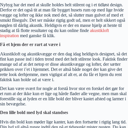
Nybyg har det med at skulle holdes helt stilrent og i et tidløst design.
Derfor er det også tit at man får bygget husets rum op med lige hvide
vægge og lofter og ikke nok med det, så slutter man gulvet af med et
smukt flisegulv. Det ser måske rigtig godt ud, men er helt sikkert også
nøglen til dårlig akustik. Heldigvis er der en masse hjælp at hente til
stadig at få flotte resultater og du kan online finde
akustikloft
inspiration
med ganske få klik.
Få et hjem der er rart at være i
Akustikloft og akustikvægge er den dag idag heldigvis designet, så det
fint kan passe ind i tiden trend med det helt stilrene look. Faktisk finder
mange ud af at det netop er disse akustikvægge og lofter, der sætter
prikken over i’et i hjemmet. Det er altså både noget der kan give det
rette look derhjemme, men vigtigst af alt er, at du får et hjem du rent
faktisk kan holde ud at være i.
Det kan være svært for nogle at forstå hvor stor en forskel det gør for
et rum at der ikke kun er lige og hårde flader alle vegne, men man skal
forestille sig at lyden er en lille bold der bliver kastet afsted og larmer i
sin bevægelse.
Den lille bold med lyd skal standses
Hvis din bold kun møder lige kanter, kan den fortsætte i rigtig lang tid.
Din lyd vil altså runge indtil den på et tidspunkt mister pusten. Du kan