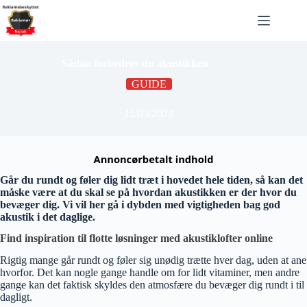
Fortsæt
til
indhold
Sådan forbedrer du akustikken
GUIDE
15/03/2023
Går du rundt og føler dig lidt træt i hovedet hele tiden, så kan det
måske være at du skal se på hvordan akustikken er der hvor du
bevæger dig. Vi vil her gå i dybden med vigtigheden bag god
akustik i det daglige.
Find inspiration til flotte løsninger med akustiklofter online
Rigtig mange går rundt og føler sig unødig trætte hver dag, uden at ane
hvorfor. Det kan nogle gange handle om for lidt vitaminer, men andre
gange kan det faktisk skyldes den atmosfære du bevæger dig rundt i til
dagligt.