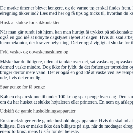
De mørke timer er blevet længere, og de varme trøjer skal findes frem. D
elregning tikker ind? Læs med her og få tips og tricks til, hvordan du 
Husk at slukke for stikkontakten
Når man går rundt i sit hjem, kan man hurtigt få trykket på stikkontakte
også en god idé at udnytte dagslyset i løbet af dagen. Hvis du skal arbe
hjemmekontor, der kræver belysning. Det er også vigtigt at slukke for t
Fyld vaske- og opvaskemaskinen op
Måske har du tidligere, uden at tænkte over det, sat vaske- og opvaskem
dermed vaske mindre. Dog ikke for fyldt, da det forlænger tørretiden o
bruger derfor mere vand. Det er også en god idé at vaske ved lav tempera
ude, hvis det er muligt.
Spar penge for få penge
Køb en elspareskinne til under 100 kr. og spar penge hver dag. Den slu
om du har husket at slukke højtaleren eller printeren. En nem og afsl
Udskift de gamle husholdningsapparater
En stor el-sluger er de gamle husholdningsapparater. Hvis du skal ud 
billigste. Den er måske ikke den billigste på sigt, når du modtager el
energiforbrug, mens G står for det højeste.