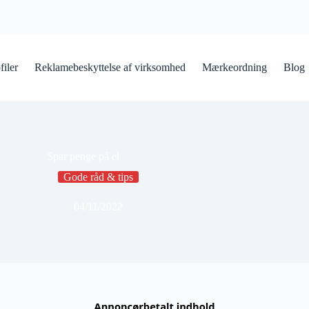
iler
Reklamebeskyttelse af virksomhed
Mærkeordning
Blog
Spar penge på el
Gode råd & tips
04/11/2022