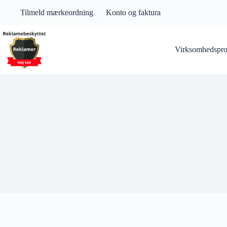
Fortsæt
Tilmeld mærkeordning
Konto og faktura
til
indhold
Virksomhedsprof