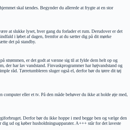
i hjemmet skal tændes. Begynder du allerede at frygte at en stor
 være at slukke lyset, hver gang du forlader et rum. Derudover er det
ndfald i løbet af dagen, fremfor at du sætter dig på dit mørke
 sætte det på standby.
på strømmen, er det godt at vænne sig til at fylde dem helt op og
gram, der har lav vandstand. Finvaskprogrammer har højvandstand og
mple råd. Tørretumbleren sluger også el, derfor bør du tørre dit tøj
n computer eller et tv. På den måde behøver du ikke at holde øje med,
ergiforbruget. Derfor bør du ikke hoppe i med begge ben og vælge den
er dig ud og køber husholdningsapparater. A+++ står for det laveste