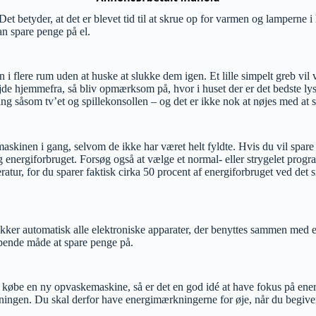
et betyder, at det er blevet tid til at skrue op for varmen og lamperne 
kan spare penge på el.
n i flere rum uden at huske at slukke dem igen. Et lille simpelt greb vil
jde hjemmefra, så bliv opmærksom på, hvor i huset der er det bedste lysi
ing såsom tv’et og spillekonsollen – og det er ikke nok at nøjes med at
askinen i gang, selvom de ikke har været helt fyldte. Hvis du vil spare 
g energiforbruget. Forsøg også at vælge et normal- eller strygelet pro
tur, for du sparer faktisk cirka 50 procent af energiforbruget ved det si
kker automatisk alle elektroniske apparater, der benyttes sammen med e
appende måde at spare penge på.
at købe en ny opvaskemaskine, så er det en god idé at have fokus på en
regningen. Du skal derfor have energimærkningerne for øje, når du begiv