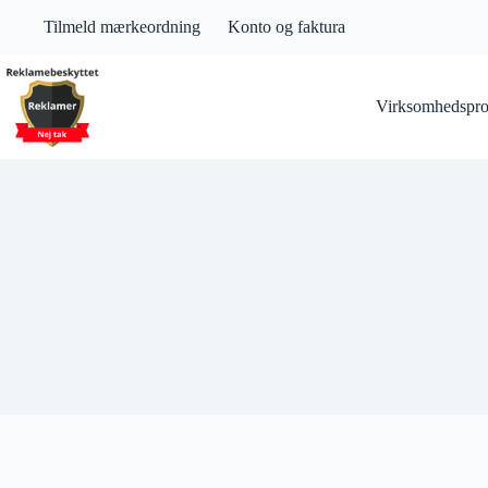
Fortsæt
Tilmeld mærkeordning
Konto og faktura
til
indhold
Virksomhedsprof