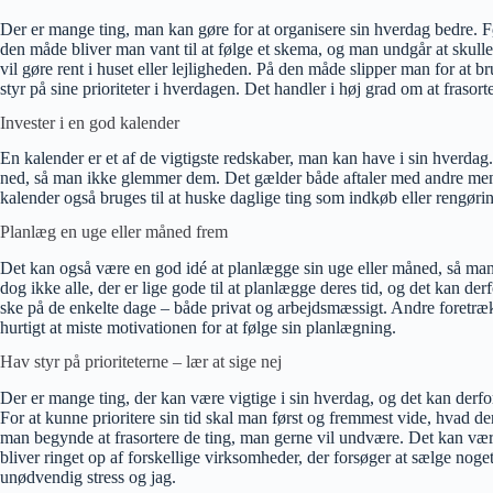
Der er mange ting, man kan gøre for at organisere sin hverdag bedre. F
den måde bliver man vant til at følge et skema, og man undgår at skulle
vil gøre rent i huset eller lejligheden. På den måde slipper man for at 
styr på sine prioriteter i hverdagen. Det handler i høj grad om at frasort
Invester i en god kalender
En kalender er et af de vigtigste redskaber, man kan have i sin hverdag. 
ned, så man ikke glemmer dem. Det gælder både aftaler med andre menne
kalender også bruges til at huske daglige ting som indkøb eller rengøri
Planlæg en uge eller måned frem
Det kan også være en god idé at planlægge sin uge eller måned, så man 
dog ikke alle, der er lige gode til at planlægge deres tid, og det kan d
ske på de enkelte dage – både privat og arbejdsmæssigt. Andre foretrække
hurtigt at miste motivationen for at følge sin planlægning.
Hav styr på prioriteterne – lær at sige nej
Der er mange ting, der kan være vigtige i sin hverdag, og det kan derfor v
For at kunne prioritere sin tid skal man først og fremmest vide, hvad der 
man begynde at frasortere de ting, man gerne vil undvære. Det kan være a
bliver ringet op af forskellige virksomheder, der forsøger at sælge noge
unødvendig stress og jag.