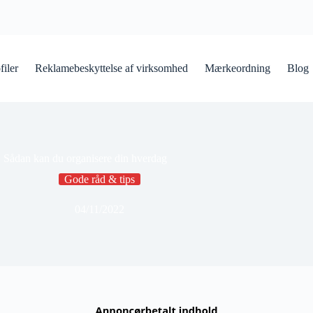
iler
Reklamebeskyttelse af virksomhed
Mærkeordning
Blog
Sådan kan du organisere din hverdag
Gode råd & tips
04/11/2022