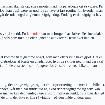
rnår man skal stå op, spise morgenmad, gå på arbejde og så videre. På
 Det kan også være en god idé at have et fast routine for, hvordan man
dgår desuden også at glemme vigtige ting. Endelig er det vigtigt at have
styr på sin tid. En
kalender
kan man bruge til at skrive alle sine aftaler
 selv som træning eller lignende aktiviteter. Derudover kan en
t komme til at glemme noget, som man ellers ville have gjort. Det er
le foretrækker at bruge en ugedagbog, hvor de skriver ned, hvad der skal
at finde et system, som fungerer for én selv – ellers risikerer man
ing, der er lige vigtige, og det er her prioritering kommer ind i billedet.
 andet. Når man har fundet ud af, hvad der er vigtigt for sig selv, kan
or mange kan det nemlig være et stort irritationspunkt, hvis man dagligt
f de ting, der ikke er lige så vigtige – på den måde undgår man