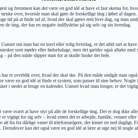
ørst og fremmest kan det være en god idé at have et fast skema for, hvo
 tænke over, hvornår man skal gøre de forskellige ting i løbet af dagen.
bruge tid på at finde ud af, hvad der skal gøres rent hver dag, og man un
ere de ting, der har en negativ indflydelse på sig selv og sin hverdag.
Uanset om man har en travl eller rolig hverdag, er det altid rart at have 
sker som møder eller fødselsdage, men det gælder også aftaler med sig
ng – på den måde slipper man for at skulle huske det hele.
har et overblik over, hvad der skal ske. På den måde undgår man også a
erfor være en god idé at finde et system, som passer til sine behov. Nog
r i stedet at bruge en kalender. Uanset hvad man bruger, er det vigtigt 
ære svært at have styr på alle de forskellige ting. Det er dog ikke alle t
er vigtigt for sig selv – hvad enten det er arbejde, familie, venner eller
lt fra fra dårlige vaner til telefonsælgere, der kimer en ned dagligt. F
t. Derudover kan det også være en god idé at lære at sige nej til nogle a