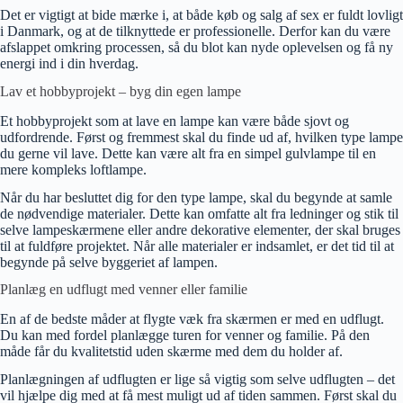
Det er vigtigt at bide mærke i, at både køb og salg af sex er fuldt lovligt
i Danmark, og at de tilknyttede er professionelle. Derfor kan du være
afslappet omkring processen, så du blot kan nyde oplevelsen og få ny
energi ind i din hverdag.
Lav et hobbyprojekt – byg din egen lampe
Et hobbyprojekt som at lave en lampe kan være både sjovt og
udfordrende. Først og fremmest skal du finde ud af, hvilken type lampe
du gerne vil lave. Dette kan være alt fra en simpel gulvlampe til en
mere kompleks loftlampe.
Når du har besluttet dig for den type lampe, skal du begynde at samle
de nødvendige materialer. Dette kan omfatte alt fra ledninger og stik til
selve lampeskærmene eller andre dekorative elementer, der skal bruges
til at fuldføre projektet. Når alle materialer er indsamlet, er det tid til at
begynde på selve byggeriet af lampen.
Planlæg en udflugt med venner eller familie
En af de bedste måder at flygte væk fra skærmen er med en udflugt.
Du kan med fordel planlægge turen for venner og familie. På den
måde får du kvalitetstid uden skærme med dem du holder af.
Planlægningen af udflugten er lige så vigtig som selve udflugten – det
vil hjælpe dig med at få mest muligt ud af tiden sammen. Først skal du