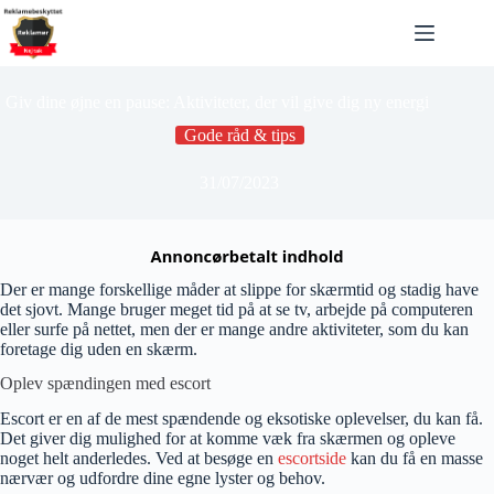
Fortsæt
til
indhold
Giv dine øjne en pause: Aktiviteter, der vil give dig ny energi
Gode råd & tips
31/07/2023
Der er mange forskellige måder at slippe for skærmtid og stadig have
det sjovt. Mange bruger meget tid på at se tv, arbejde på computeren
eller surfe på nettet, men der er mange andre aktiviteter, som du kan
foretage dig uden en skærm.
Oplev spændingen med escort
Escort er en af de mest spændende og eksotiske oplevelser, du kan få.
Det giver dig mulighed for at komme væk fra skærmen og opleve
noget helt anderledes. Ved at besøge en
escortside
kan du få en masse
nærvær og udfordre dine egne lyster og behov.